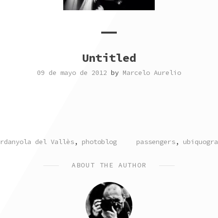
Untitled
09 de mayo de 2012
by
Marcelo Aurelio
STED
TAGGED
rdanyola del Vallès
,
photoblog
passengers
,
ubiquogra
ABOUT THE AUTHOR