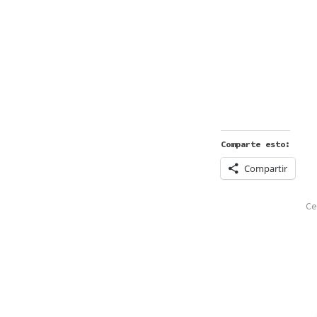
Comparte esto:
Compartir
PO
Ce
IN