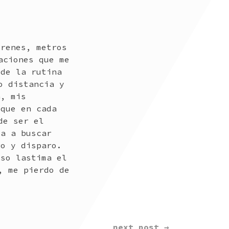
trenes, metros
aciones que me
 de la rutina
o distancia y
n, mis
 que en cada
de ser el
va a buscar
ro y disparo.
eso lastima el
, me pierdo de
next post →