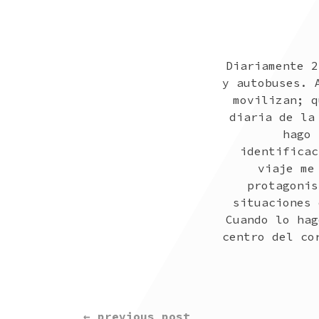
Diariamente 2
y autobuses. 
movilizan; q
diaria de la
hago 
identificac
viaje me
protagonis
situaciones 
Cuando lo hag
centro del co
CONTINUE
← previous post