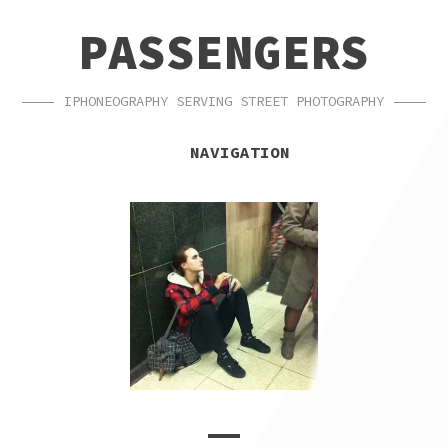
SKIP
SKIP
PASSENGERS
TO
TO
NAVIGATION
CONTENT
IPHONEOGRAPHY SERVING STREET PHOTOGRAPHY
NAVIGATION