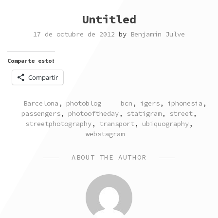
Untitled
17 de octubre de 2012
by
Benjamín Julve
Comparte esto:
Compartir
POSTED
TAGGED
Barcelona
,
photoblog
bcn
,
igers
,
iphonesia
,
IN
passengers
,
photooftheday
,
statigram
,
street
,
streetphotography
,
transport
,
ubiquography
,
webstagram
ABOUT THE AUTHOR