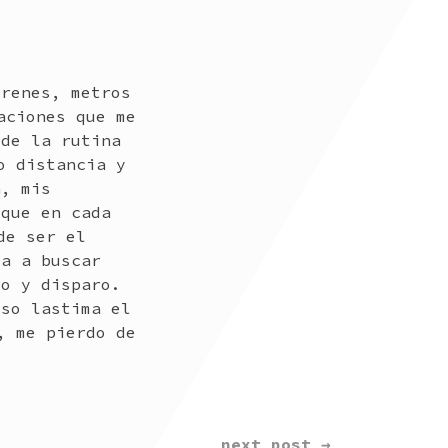
trenes, metros
aciones que me
 de la rutina
o distancia y
n, mis
 que en cada
de ser el
va a buscar
ro y disparo.
eso lastima el
, me pierdo de
next post →