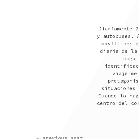
Diariamente 2
y autobuses. 
movilizan; q
diaria de la
hago 
identificac
viaje me
protagonis
situaciones 
Cuando lo hag
centro del co
CONTINUE
← previous post