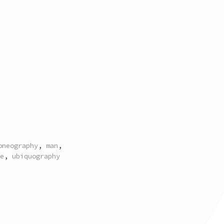
oneography
,
man
,
e
,
ubiquography