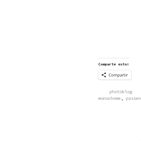
Comparte esto:
Compartir
POSTED
photoblog
IN
monochome
,
passen