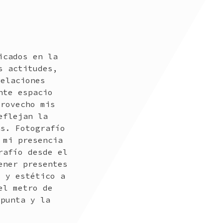
icados en la
s actitudes,
relaciones
nte espacio
provecho mis
eflejan la
ás. Fotografío
 mi presencia
rafío desde el
ener presentes
l y estético a
el metro de
 punta y la
.