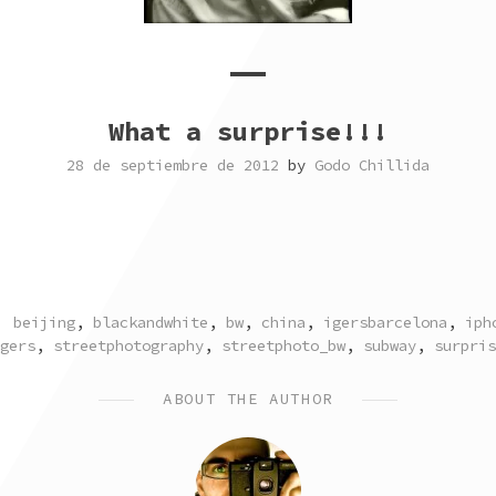
What a surprise!!!
28 de septiembre de 2012
by
Godo Chillida
TAGGED
beijing
,
blackandwhite
,
bw
,
china
,
igersbarcelona
,
iph
gers
,
streetphotography
,
streetphoto_bw
,
subway
,
surpris
ABOUT THE AUTHOR