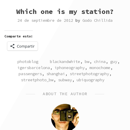
Which one is my station?
24 de septiembre de 2012
by
Godo Chillida
Comparte esto:
Compartir
POSTED
TAGGED
photoblog
blackandwhite
,
bw
,
china
,
guy
,
IN
igersbarcelona
,
iphoneography
,
monochome
,
passengers
,
shanghai
,
streetphotography
,
streetphoto_bw
,
subway
,
ubiquography
ABOUT THE AUTHOR