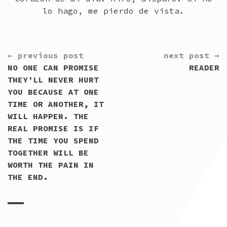
lo hago, me pierdo de vista.
CONTINUE
← previous post
next post →
READING
NO ONE CAN PROMISE
READER
THEY’LL NEVER HURT
YOU BECAUSE AT ONE
TIME OR ANOTHER, IT
WILL HAPPEN. THE
REAL PROMISE IS IF
THE TIME YOU SPEND
TOGETHER WILL BE
WORTH THE PAIN IN
THE END.