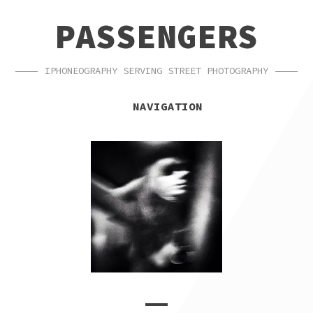
SKIP
SKIP
PASSENGERS
TO
TO
NAVIGATION
CONTENT
IPHONEOGRAPHY SERVING STREET PHOTOGRAPHY
NAVIGATION