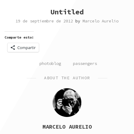
Untitled
19 de septiembre de 2012
by
Marcelo Aurelio
Comparte esto:
Compartir
POSTED
TAGGED
photoblog
passengers
IN
ABOUT THE AUTHOR
MARCELO AURELIO