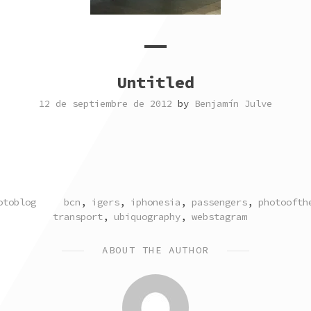
Untitled
12 de septiembre de 2012
by
Benjamín Julve
TAGGED
otoblog
bcn
,
igers
,
iphonesia
,
passengers
,
photoofth
transport
,
ubiquography
,
webstagram
ABOUT THE AUTHOR