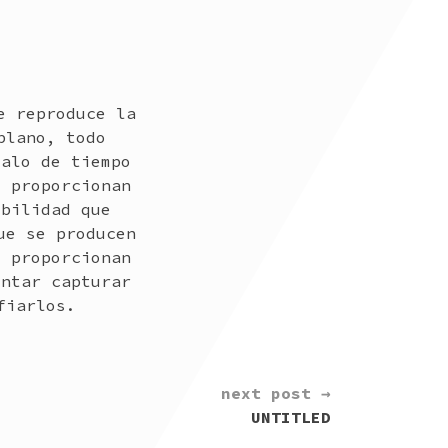
e reproduce la
plano, todo
valo de tiempo
e proporcionan
ibilidad que
ue se producen
e proporcionan
entar capturar
fiarlos.
next post →
UNTITLED