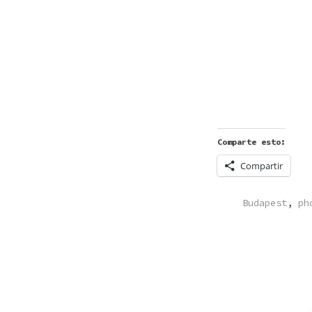
Comparte esto:
Compartir
POSTED
Budapest
,
ph
IN