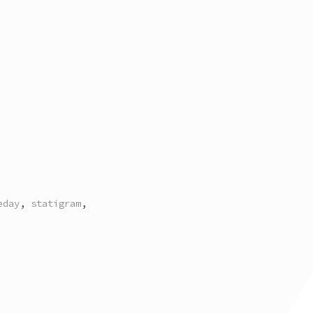
eday
,
statigram
,