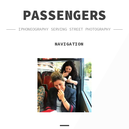
SKIP
SKIP
PASSENGERS
TO
TO
NAVIGATION
CONTENT
IPHONEOGRAPHY SERVING STREET PHOTOGRAPHY
NAVIGATION