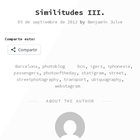
Similitudes III.
05 de septiembre de 2012
by
Benjamín Julve
Comparte esto:
Compartir
POSTED
TAGGED
Barcelona
,
photoblog
bcn
,
igers
,
iphonesia
,
IN
passengers
,
photooftheday
,
statigram
,
street
,
streetphotography
,
transport
,
ubiquography
,
webstagram
ABOUT THE AUTHOR