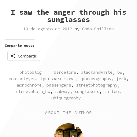
I saw the anger through his
sunglasses
10 de agosto de 2012
by
Godo Chillida
Comparte esto:
Compartir
POSTED
TAGGED
photoblog
barcelona
,
blackandwhite
,
bw
,
IN
contacteyes
,
igersbarcelona
,
iphoneography
,
jerk
,
monochrome
,
passengers
,
streetphotography
,
streetphoto_bw
,
subway
,
sunglasses
,
tattoo
,
ubiquography
ABOUT THE AUTHOR