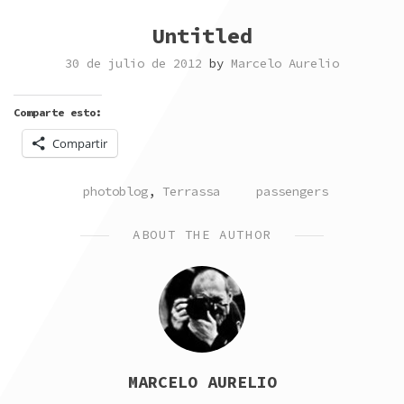
Untitled
30 de julio de 2012
by
Marcelo Aurelio
Comparte esto:
Compartir
POSTED
TAGGED
photoblog
,
Terrassa
passengers
IN
ABOUT THE AUTHOR
MARCELO AURELIO