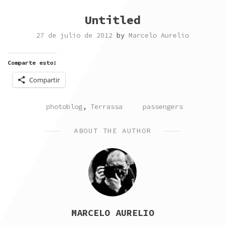
Untitled
27 de julio de 2012
by
Marcelo Aurelio
Comparte esto:
Compartir
POSTED
TAGGED
photoblog
,
Terrassa
passengers
IN
ABOUT THE AUTHOR
MARCELO AURELIO