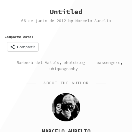
Untitled
06 de junio de 2012
by
Marcelo Aurelio
Comparte esto:
Compartir
POSTED
TAGGED
Barberà del Vallès
,
photoblog
passengers
,
IN
ubiquography
ABOUT THE AUTHOR
MARCELO AURELIO