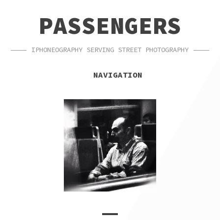
SKIP
SKIP
PASSENGERS
TO
TO
NAVIGATION
CONTENT
IPHONEOGRAPHY SERVING STREET PHOTOGRAPHY
NAVIGATION