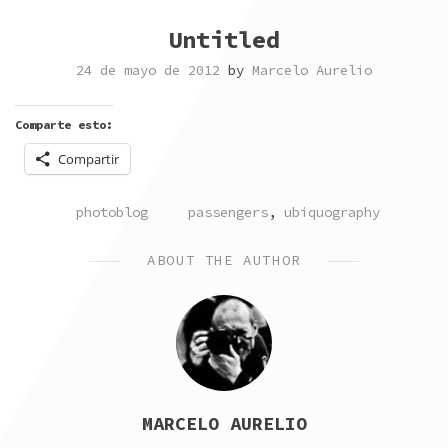
Untitled
24 de mayo de 2012
by
Marcelo Aurelio
Comparte esto:
Compartir
POSTED
TAGGED
photoblog
passengers
,
ubiquography
IN
ABOUT THE AUTHOR
MARCELO AURELIO