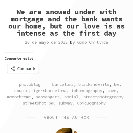
We are snowed under with
mortgage and the bank wants
our home, but our love is as
intense as the first day
20 de mayo de 2012
by
Godo Chillida
Comparte esto:
Compartir
POSTED
TAGGED
photoblog
barcelona
,
blackandwhite
,
bw
,
IN
couple
,
igersbarcelona
,
iphoneography
,
love
,
monochrome
,
passengers
,
social
,
streetphotography
,
streetphot_bw
,
subway
,
ubiquography
ABOUT THE AUTHOR