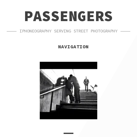
SKIP
SKIP
PASSENGERS
TO
TO
NAVIGATION
CONTENT
IPHONEOGRAPHY SERVING STREET PHOTOGRAPHY
NAVIGATION