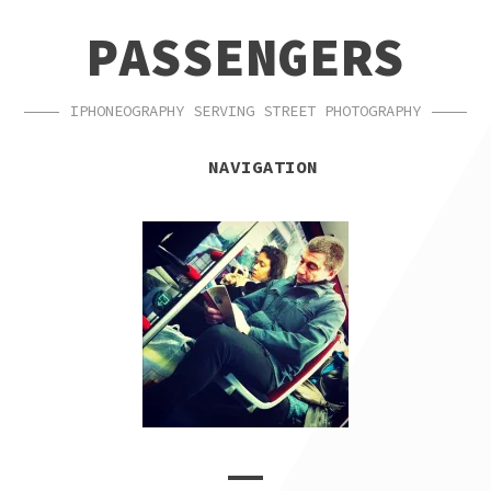
SKIP
SKIP
PASSENGERS
TO
TO
NAVIGATION
CONTENT
IPHONEOGRAPHY SERVING STREET PHOTOGRAPHY
NAVIGATION