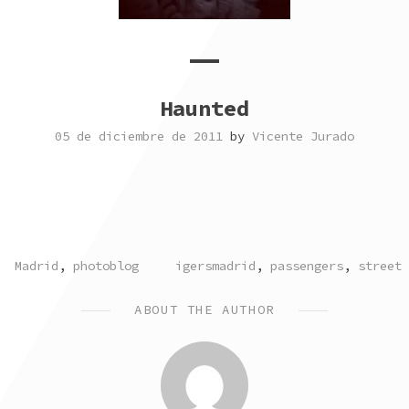
Haunted
05 de diciembre de 2011
by
Vicente Jurado
POSTED
TAGGED
Madrid
,
photoblog
igersmadrid
,
passengers
,
street
IN
ABOUT THE AUTHOR