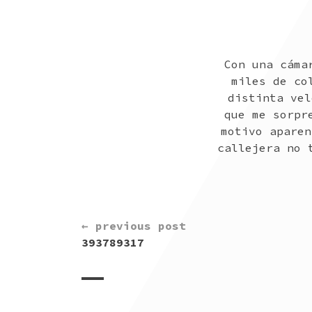
Con una cáma
miles de co
distinta vel
que me sorpr
motivo aparen
callejera no 
CONTINUE
← previous post
READING
393789317