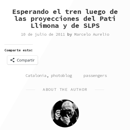
Esperando el tren luego de
las proyecciones del Pati
Llimona y de SLPS
10 de julio de 2011
by
Marcelo Aurelio
Comparte esto:
Compartir
POSTED
TAGGED
Catalonia
,
photoblog
passengers
IN
ABOUT THE AUTHOR