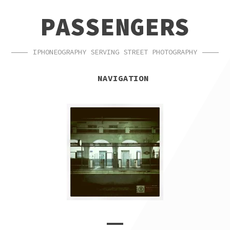
SKIP
SKIP
PASSENGERS
TO
TO
NAVIGATION
CONTENT
IPHONEOGRAPHY SERVING STREET PHOTOGRAPHY
NAVIGATION