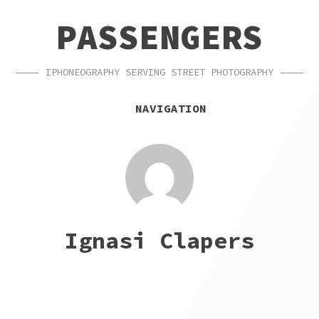
SKIP
SKIP
PASSENGERS
TO
TO
NAVIGATION
CONTENT
IPHONEOGRAPHY SERVING STREET PHOTOGRAPHY
NAVIGATION
Ignasi Clapers