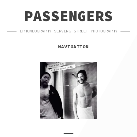
SKIP
SKIP
PASSENGERS
TO
TO
NAVIGATION
CONTENT
IPHONEOGRAPHY SERVING STREET PHOTOGRAPHY
NAVIGATION