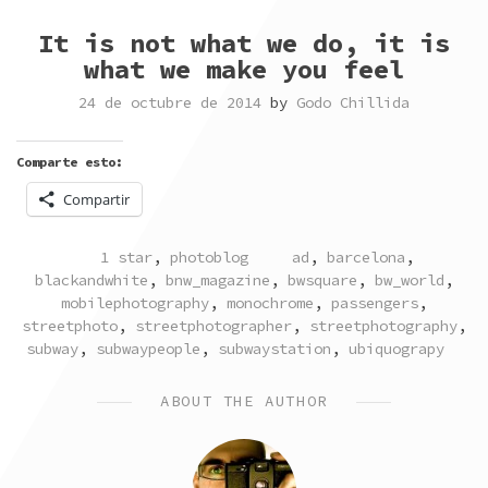
It is not what we do, it is
what we make you feel
24 de octubre de 2014
by
Godo Chillida
Comparte esto:
Compartir
POSTED
TAGGED
1 star
,
photoblog
ad
,
barcelona
,
IN
blackandwhite
,
bnw_magazine
,
bwsquare
,
bw_world
,
mobilephotography
,
monochrome
,
passengers
,
streetphoto
,
streetphotographer
,
streetphotography
,
subway
,
subwaypeople
,
subwaystation
,
ubiquograpy
ABOUT THE AUTHOR