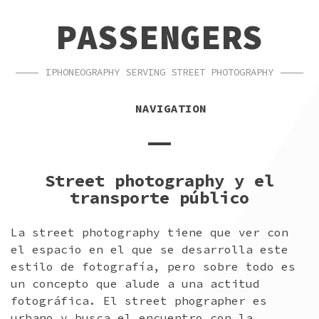
SKIP
SKIP
PASSENGERS
TO
TO
NAVIGATION
CONTENT
IPHONEOGRAPHY SERVING STREET PHOTOGRAPHY
NAVIGATION
Street photography y el
transporte público
La street photography tiene que ver con
el espacio en el que se desarrolla este
estilo de fotografía, pero sobre todo es
un concepto que alude a una actitud
fotográfica. El street phographer es
urbano y busca el encuentro con la