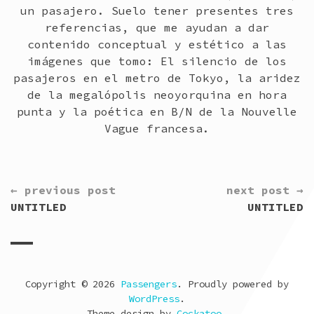
un pasajero. Suelo tener presentes tres
referencias, que me ayudan a dar
contenido conceptual y estético a las
imágenes que tomo: El silencio de los
pasajeros en el metro de Tokyo, la aridez
de la megalópolis neoyorquina en hora
punta y la poética en B/N de la Nouvelle
Vague francesa.
CONTINUE
← previous post
next post →
READING
UNTITLED
UNTITLED
Copyright © 2026
Passengers
. Proudly powered by
WordPress
.
Theme design by
Cockatoo
.