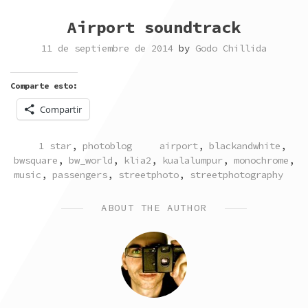
Airport soundtrack
11 de septiembre de 2014
by
Godo Chillida
Comparte esto:
Compartir
POSTED
TAGGED
1 star
,
photoblog
airport
,
blackandwhite
,
IN
bwsquare
,
bw_world
,
klia2
,
kualalumpur
,
monochrome
,
music
,
passengers
,
streetphoto
,
streetphotography
ABOUT THE AUTHOR