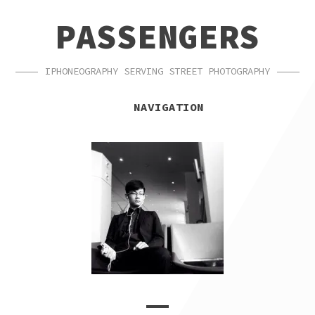
SKIP
SKIP
PASSENGERS
TO
TO
NAVIGATION
CONTENT
IPHONEOGRAPHY SERVING STREET PHOTOGRAPHY
NAVIGATION