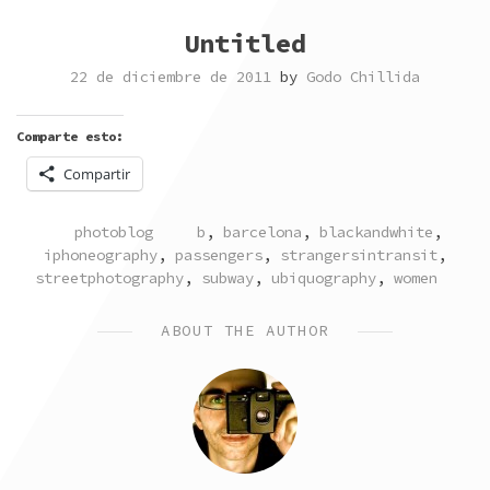
Untitled
22 de diciembre de 2011
by
Godo Chillida
Comparte esto:
Compartir
POSTED
TAGGED
photoblog
b
,
barcelona
,
blackandwhite
,
IN
iphoneography
,
passengers
,
strangersintransit
,
streetphotography
,
subway
,
ubiquography
,
women
ABOUT THE AUTHOR