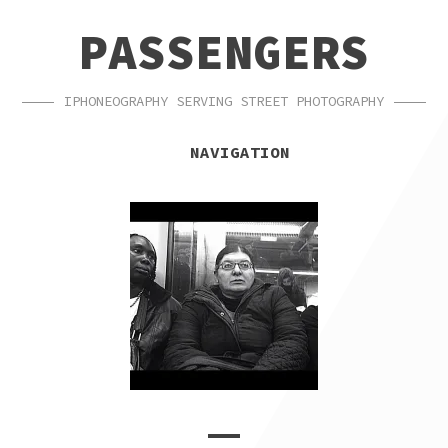
SKIP
SKIP
PASSENGERS
TO
TO
NAVIGATION
CONTENT
IPHONEOGRAPHY SERVING STREET PHOTOGRAPHY
NAVIGATION