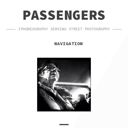
SKIP
SKIP
PASSENGERS
TO
TO
NAVIGATION
CONTENT
IPHONEOGRAPHY SERVING STREET PHOTOGRAPHY
NAVIGATION