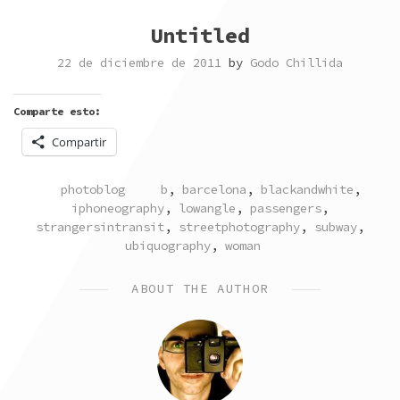
Untitled
22 de diciembre de 2011
by
Godo Chillida
Comparte esto:
Compartir
POSTED
TAGGED
photoblog
b
,
barcelona
,
blackandwhite
,
IN
iphoneography
,
lowangle
,
passengers
,
strangersintransit
,
streetphotography
,
subway
,
ubiquography
,
woman
ABOUT THE AUTHOR