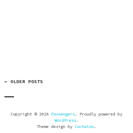
Untitled
29 de junio de 2013
by
bardachenko
NAVEGACIÓN
← OLDER POSTS
DE
ENTRADAS
Copyright © 2026
Passengers
. Proudly powered by
WordPress
.
Theme design by
Cockatoo
.