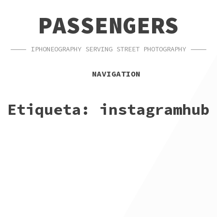
SKIP
SKIP
PASSENGERS
TO
TO
NAVIGATION
CONTENT
IPHONEOGRAPHY SERVING STREET PHOTOGRAPHY
NAVIGATION
Etiqueta:
instagramhub