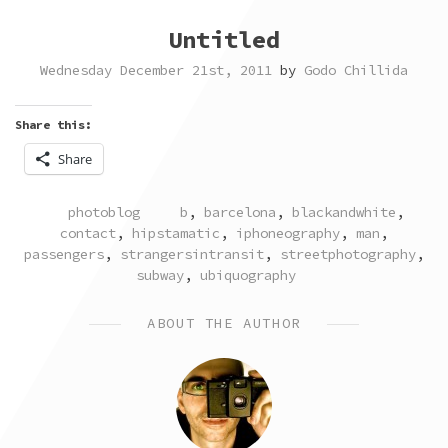
Untitled
Wednesday December 21st, 2011
by
Godo Chillida
Share this:
Share
POSTED
TAGGED
photoblog
b
,
barcelona
,
blackandwhite
,
IN
contact
,
hipstamatic
,
iphoneography
,
man
,
passengers
,
strangersintransit
,
streetphotography
,
subway
,
ubiquography
ABOUT THE AUTHOR