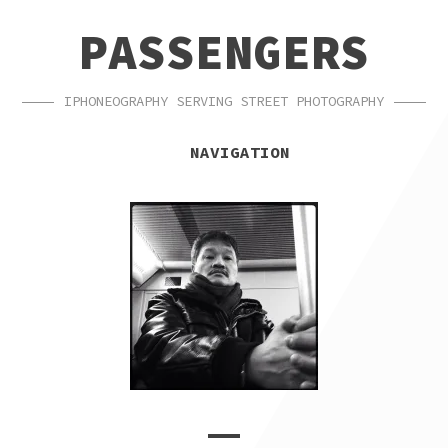
SKIP
SKIP
PASSENGERS
TO
TO
NAVIGATION
CONTENT
IPHONEOGRAPHY SERVING STREET PHOTOGRAPHY
NAVIGATION