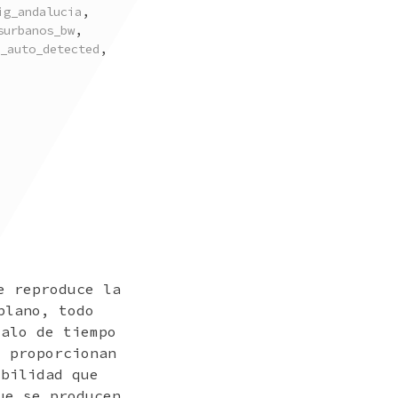
ig_andalucia
,
surbanos_bw
,
_auto_detected
,
e reproduce la
plano, todo
valo de tiempo
e proporcionan
ibilidad que
ue se producen