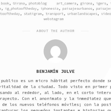
TAGGED
 book
,
Girona
,
photoblog
art_camera
,
girona
,
igers
,
a
,
ig_photooftheday
,
iphonesia
,
paisajesurbanos
,
paisaje
tooftheday
,
statigram
,
transport
,
urbanlandscapes
,
video
webstagram
ABOUT THE AUTHOR
BENJAMÍN JULVE
 publico es un micro hábitat perfecto donde s
vitalidad de la ciudad. Todo visto en primer 
sando al rededor, al lado, en el corto inter
rayecto. Con el anonimato y la inmediatez qu
 de los nuevos teléfonos móviles; con la pos
capturar los pequeños instantes e historias q