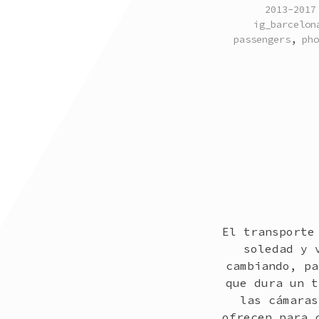
POSTED
2013-2017
IN
ig_barcelon
passengers
,
pho
El transporte
soledad y 
cambiando, pa
que dura un t
las cámaras
ofrecen para 