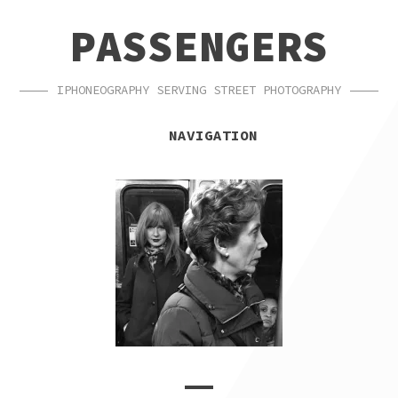
SKIP
SKIP
PASSENGERS
TO
TO
NAVIGATION
CONTENT
IPHONEOGRAPHY SERVING STREET PHOTOGRAPHY
NAVIGATION