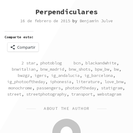
Perpendiculares
16 de febrero de 2015
by
Benjamín Julve
Comparte esto:
Compartir
POSTED
TAGGED
2 star
,
photoblog
bcn
,
blackandwhite
,
IN
bnwitalian
,
bnw_madrid
,
bnw_shots
,
bpw_bw
,
bw
,
bwzgz
,
igers
,
ig_andalucia
,
ig_barcelona
,
ig_photooftheday
,
iphonesia
,
literature
,
love_bnw
,
monochrome
,
passengers
,
photooftheday
,
statigram
,
street
,
streetphotography
,
transport
,
webstagram
ABOUT THE AUTHOR