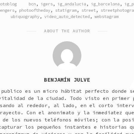
TAGGED
otoblog
bcn
,
igers
,
ig_andalucia
,
ig_barcelona
,
ig_p
engers
,
photooftheday
,
statigram
,
street
,
streetphotogra
ubiquography
,
video_auto_detected
,
webstagram
ABOUT THE AUTHOR
BENJAMÍN JULVE
 publico es un micro hábitat perfecto donde s
vitalidad de la ciudad. Todo visto en primer 
sando al rededor, al lado, en el corto inter
rayecto. Con el anonimato y la inmediatez qu
 de los nuevos teléfonos móviles; con la pos
capturar los pequeños instantes e historias q