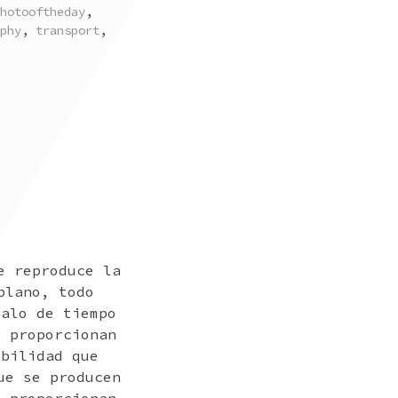
hotooftheday
,
phy
,
transport
,
e reproduce la
plano, todo
valo de tiempo
e proporcionan
ibilidad que
ue se producen