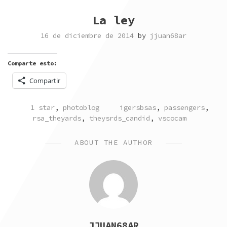
La ley
16 de diciembre de 2014
by
jjuan68ar
Comparte esto:
Compartir
POSTED
TAGGED
1 star
,
photoblog
igersbsas
,
passengers
,
IN
rsa_theyards
,
theysrds_candid
,
vscocam
ABOUT THE AUTHOR
JJUAN68AR