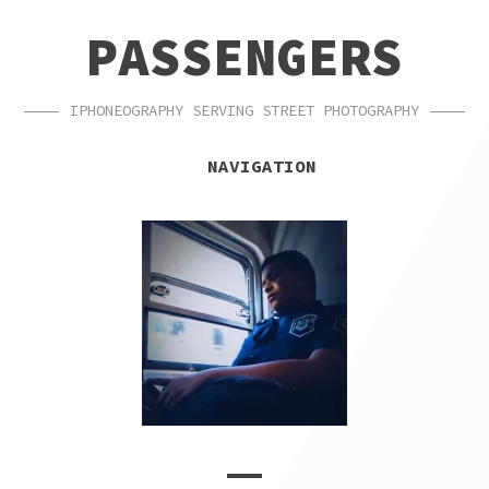
SKIP
SKIP
PASSENGERS
TO
TO
NAVIGATION
CONTENT
IPHONEOGRAPHY SERVING STREET PHOTOGRAPHY
NAVIGATION