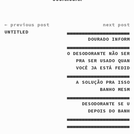
CONTINUE
← previous post
next post 
READING
UNTITLED
▃▃▃▃▃▃▃▃▃▃▃▃▃▃▃▃▃▃▃▃▃▃
DOURADO INFORMA
▃▃▃▃▃▃▃▃▃▃▃▃▃▃▃▃▃▃▃▃▃▃
O DESODORANTE NÃO SERV
PRA SER USADO QUAND
VOCÊ JA ESTÁ FEDIDO
▃▃▃▃▃▃▃▃▃▃▃▃▃▃▃▃▃▃▃▃▃▃
A SOLUÇÃO PRA ISSO 
BANHO MESMO
▃▃▃▃▃▃▃▃▃▃▃▃▃▃▃▃▃▃▃▃▃▃
DESODORANTE SE US
DEPOIS DO BANHO
▃▃▃▃▃▃▃▃▃▃▃▃▃▃▃▃▃▃▃▃▃▃
▃▃▃▃▃▃▃▃▃▃▃▃▃▃▃▃▃▃▃▃▃▃