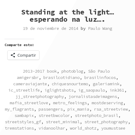
Standing at the light…
esperando na luz….
19 de noviembre de 2014
by
Paulo Wang
Comparte esto:
Compartir
POSTED
TAGGED
2013-2017 book
,
photoblog
,
São Paulo
IN
amigersbr
,
brasilcotidiano
,
brasilinfocos
,
cameraviajante
,
chiquesnourtemo
,
galeriamink
,
ic_streetlife
,
iglightshots
,
ig_saopaulo
,
ink361
,
jj_streetphotography
,
jornalistasdeimagens
,
mafia_streetlove
,
metro_feelings
,
mostdeserving
,
my_flagrants
,
passengers
,
pix_mania
,
rsa_streetview
,
sambapix
,
streetbwcolor
,
streetphoto_brasil
,
streetstyles_gf
,
street_minimal
,
street_photography
,
tremstations
,
vidanoolhar
,
world_shotz
,
youmustsee