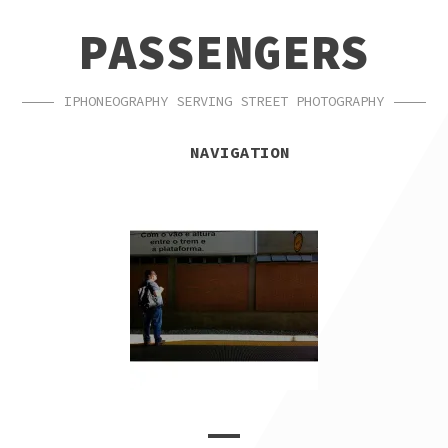
SKIP
SKIP
PASSENGERS
TO
TO
NAVIGATION
CONTENT
IPHONEOGRAPHY SERVING STREET PHOTOGRAPHY
NAVIGATION