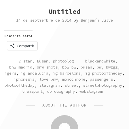
Untitled
14 de septiembre de 2014
by
Benjamín Julve
Comparte esto:
Compartir
POSTED
TAGGED
2 star
,
Busan
,
photoblog
blackandwhite
,
IN
bnw_madrid
,
bnw_shots
,
bpw_bw
,
busan
,
bw
,
bwzgz
,
igers
,
ig_andalucia
,
ig_barcelona
,
ig_photooftheday
,
iphonesia
,
love_bnw
,
monochrome
,
passengers
,
photooftheday
,
statigram
,
street
,
streetphotography
,
transport
,
ubiquography
,
webstagram
ABOUT THE AUTHOR