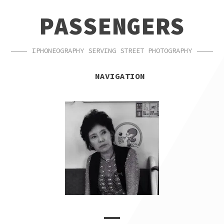
SKIP
SKIP
PASSENGERS
TO
TO
NAVIGATION
CONTENT
IPHONEOGRAPHY SERVING STREET PHOTOGRAPHY
NAVIGATION