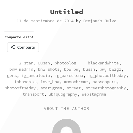
Untitled
11 de septiembre de 2014
by
Benjamín Julve
Comparte esto:
Compartir
POSTED
TAGGED
2 star
,
Busan
,
photoblog
blackandwhite
,
IN
bnw_madrid
,
bnw_shots
,
bpw_bw
,
busan
,
bw
,
bwzgz
,
igers
,
ig_andalucia
,
ig_barcelona
,
ig_photooftheday
,
iphonesia
,
love_bnw
,
monochrome
,
passengers
,
photooftheday
,
statigram
,
street
,
streetphotography
,
transport
,
ubiquography
,
webstagram
ABOUT THE AUTHOR