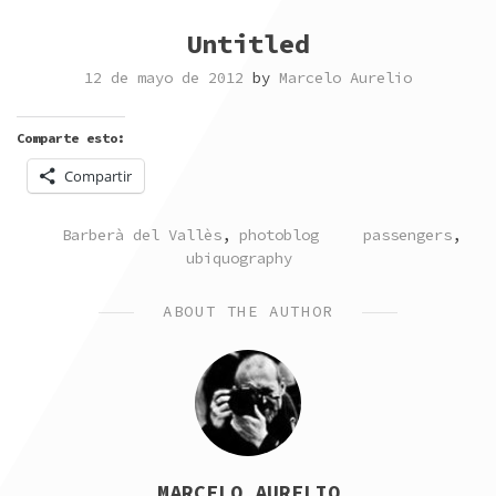
Untitled
12 de mayo de 2012
by
Marcelo Aurelio
Comparte esto:
Compartir
POSTED
TAGGED
Barberà del Vallès
,
photoblog
passengers
,
IN
ubiquography
ABOUT THE AUTHOR
MARCELO AURELIO