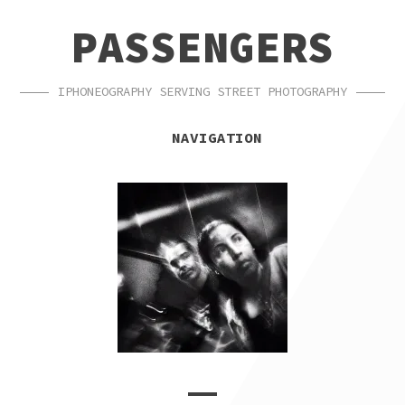
SKIP
SKIP
PASSENGERS
TO
TO
NAVIGATION
CONTENT
IPHONEOGRAPHY SERVING STREET PHOTOGRAPHY
NAVIGATION