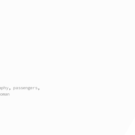
aphy
,
passengers
,
oman