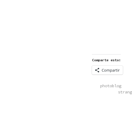
Comparte esto:
Compartir
POSTED
photoblog
IN
strang