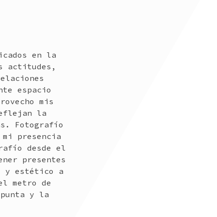
icados en la
s actitudes,
relaciones
nte espacio
provecho mis
eflejan la
ás. Fotografío
 mi presencia
rafío desde el
ener presentes
l y estético a
el metro de
 punta y la
.