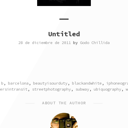
Untitled
28 de diciembre de 2011
by
Godo Chillida
TAGGED
b
,
barcelona
,
beautyisourduty
,
blackandwhite
,
iphoneogr
ersintransit
,
streetphotography
,
subway
,
ubiquography
,
w
ABOUT THE AUTHOR