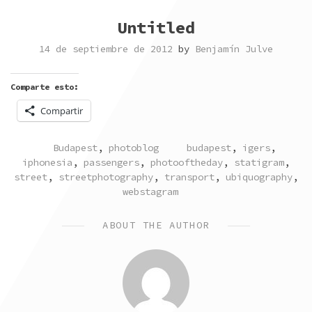
Untitled
14 de septiembre de 2012
by
Benjamín Julve
Comparte esto:
Compartir
POSTED
TAGGED
Budapest
,
photoblog
budapest
,
igers
,
IN
iphonesia
,
passengers
,
photooftheday
,
statigram
,
street
,
streetphotography
,
transport
,
ubiquography
,
webstagram
ABOUT THE AUTHOR