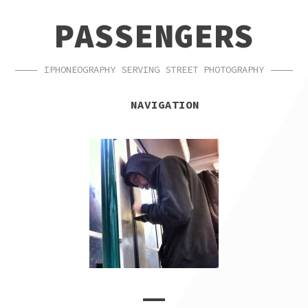
SKIP
SKIP
PASSENGERS
TO
TO
NAVIGATION
CONTENT
IPHONEOGRAPHY SERVING STREET PHOTOGRAPHY
NAVIGATION