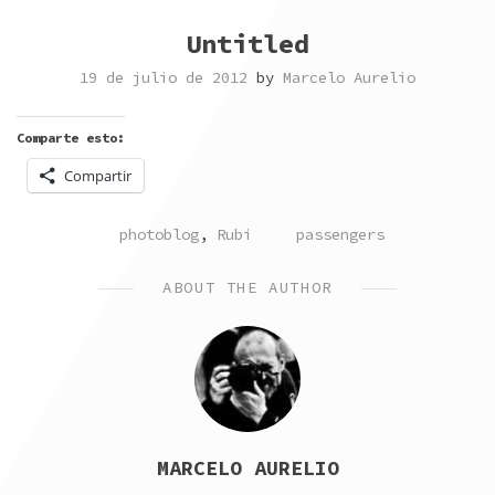
Untitled
19 de julio de 2012
by
Marcelo Aurelio
Comparte esto:
Compartir
POSTED
TAGGED
photoblog
,
Rubi
passengers
IN
ABOUT THE AUTHOR
MARCELO AURELIO