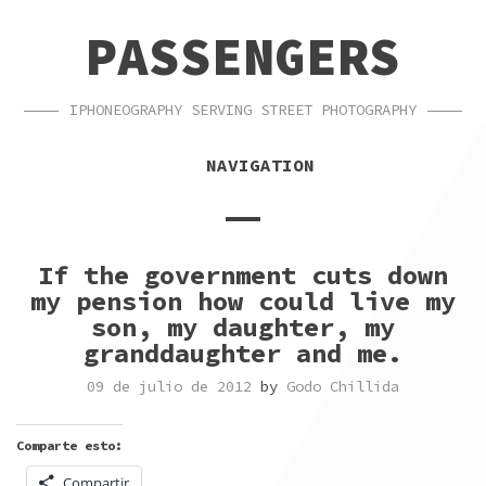
SKIP
SKIP
PASSENGERS
TO
TO
NAVIGATION
CONTENT
IPHONEOGRAPHY SERVING STREET PHOTOGRAPHY
NAVIGATION
If the government cuts down
my pension how could live my
son, my daughter, my
granddaughter and me.
09 de julio de 2012
by
Godo Chillida
Comparte esto:
Compartir