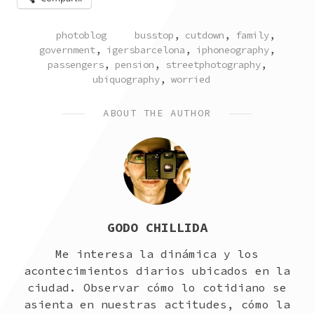
POSTED
TAGGED
photoblog
busstop
,
cutdown
,
family
,
IN
government
,
igersbarcelona
,
iphoneography
,
passengers
,
pension
,
streetphotography
,
ubiquography
,
worried
ABOUT THE AUTHOR
GODO CHILLIDA
Me interesa la dinámica y los
acontecimientos diarios ubicados en la
ciudad. Observar cómo lo cotidiano se
asienta en nuestras actitudes, cómo la