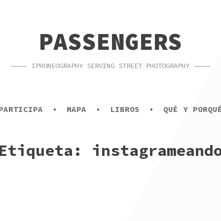
PASSENGERS
IPHONEOGRAPHY SERVING STREET PHOTOGRAPHY
PARTICIPA
MAPA
LIBROS
QUÉ Y PORQU
Etiqueta:
instagrameand