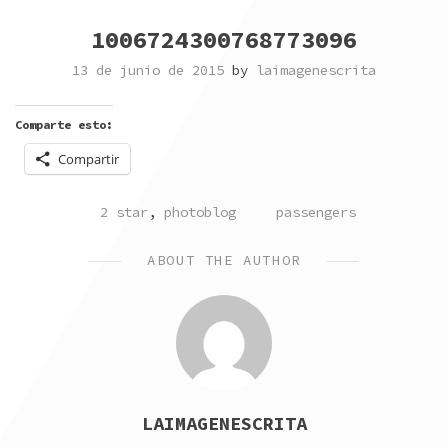
1006724300768773096
13 de junio de 2015
by
laimagenescrita
Comparte esto:
Compartir
POSTED
TAGGED
2 star
,
photoblog
passengers
IN
ABOUT THE AUTHOR
LAIMAGENESCRITA