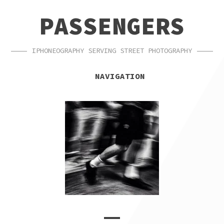
SKIP
SKIP
PASSENGERS
TO
TO
NAVIGATION
CONTENT
IPHONEOGRAPHY SERVING STREET PHOTOGRAPHY
NAVIGATION