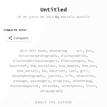
Untitled
10 de junio de 2015
by
Marcelo Aurelio
Comparte esto:
Compartir
POSTED
TAGGED
2013-2017 book
,
photoblog
art
,
bcn
,
IN
bcnstreetphotography
,
blackandwhite
,
blackandwhitepassengers
,
blancoynegro
,
bn
,
bnwstreet
,
bnw_barcelona
,
bnw_demand
,
bnw_one
,
bnw_society
,
bw
,
bwstreet
,
cool
,
girl
,
iphonephotography
,
journey
,
life
,
obsession
,
passage
,
passengers
,
progress
,
shootermag
,
shootermagazine
,
streetbw
,
streetphoto
,
train
,
ubiquography
ABOUT THE AUTHOR