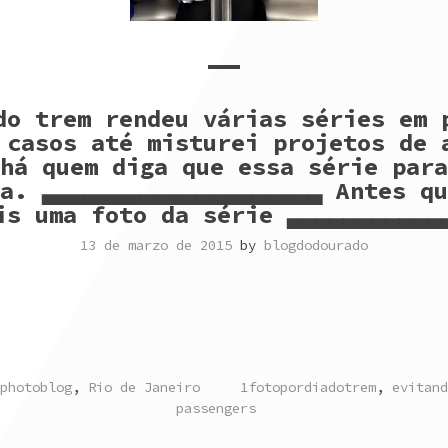
do trem rendeu várias séries em 
 casos até misturei projetos de 
há quem diga que essa série para
a. ▃▃▃▃▃▃▃▃▃▃▃▃▃▃▃▃▃▃▃▃ Antes qu
is uma foto da série ▃▃▃▃▃▃▃▃▃▃▃
13 de marzo de 2015
by
blogdodourado
TAGGED
photoblog
,
Rio de Janeiro
1fotopordiadotrem
,
evitand
passengers