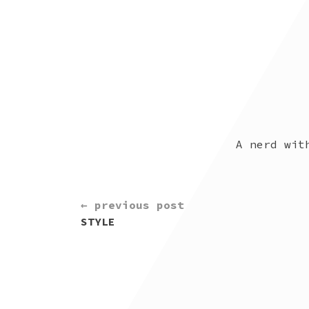
A nerd wit
CONTINUE
← previous post
READING
STYLE