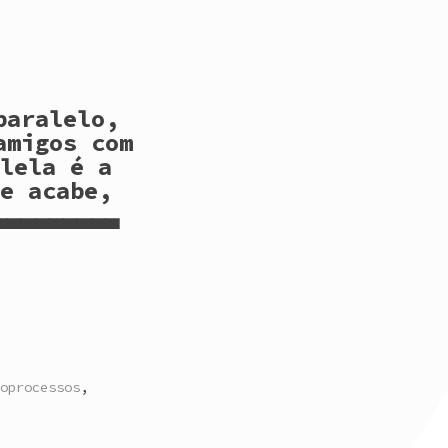
paralelo,
amigos com
lela é a
e acabe,
▃▃▃▃▃▃▃▃▃
oprocessos
,