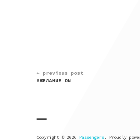
CONTINUE
← previous post
READING
#ЖЕЛАНИЕ ON
Copyright © 2026
Passengers
. Proudly pow