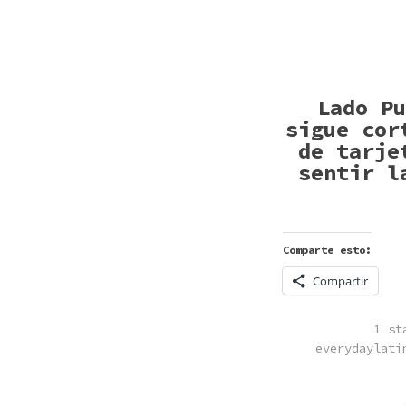
Lado Pu
sigue cor
de tarje
sentir l
Comparte esto:
Compartir
POST
1 st
IN
everydaylati