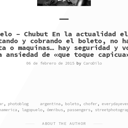
elo – Chubut En la actualidad el
tando y cobrando el boleto, no h
ta o maquinas… hay seguridad y v
a ansiedad de «que toque capicua
06 de febrero de 2015
by
CaroDilo
ED
TAGGED
ar
,
photoblog
argentina
,
boleto
,
chofer
,
everydayeve
namerica
,
lagopuelo
,
ómnibus
,
passengers
,
streetphotogra
ABOUT THE AUTHOR