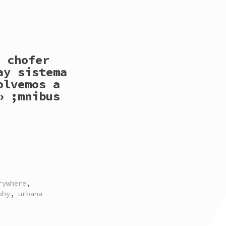
 chofer
ay sistema
olvemos a
» ;mnibus
rywhere
,
phy
,
urbana