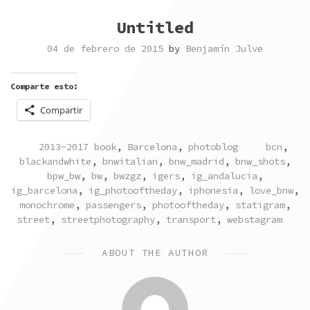
Untitled
04 de febrero de 2015
by
Benjamín Julve
Comparte esto:
Compartir
POSTED
TAGGED
2013-2017 book
,
Barcelona
,
photoblog
bcn
,
IN
blackandwhite
,
bnwitalian
,
bnw_madrid
,
bnw_shots
,
bpw_bw
,
bw
,
bwzgz
,
igers
,
ig_andalucia
,
ig_barcelona
,
ig_photooftheday
,
iphonesia
,
love_bnw
,
monochrome
,
passengers
,
photooftheday
,
statigram
,
street
,
streetphotography
,
transport
,
webstagram
ABOUT THE AUTHOR