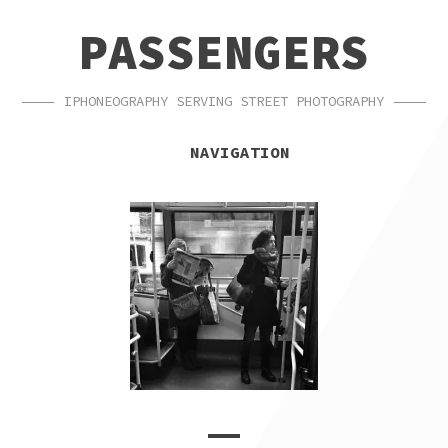
SKIP
SKIP
PASSENGERS
TO
TO
NAVIGATION
CONTENT
IPHONEOGRAPHY SERVING STREET PHOTOGRAPHY
NAVIGATION