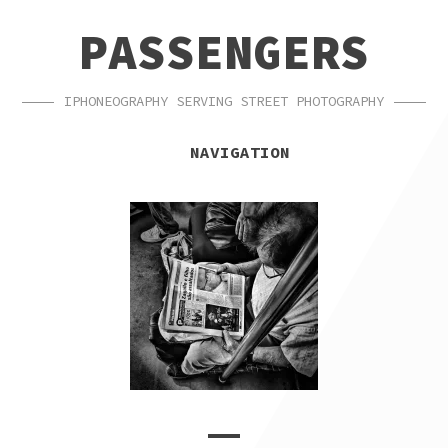
SKIP
SKIP
PASSENGERS
TO
TO
NAVIGATION
CONTENT
IPHONEOGRAPHY SERVING STREET PHOTOGRAPHY
NAVIGATION