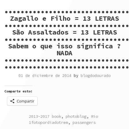
••••••••••••••••••••••••••••••
Zagallo e Filho = 13 LETRAS
••••••••••••••••••••••••••••••
São Assaltados = 13 LETRAS
••••••••••••••••••••••••••••••
Sabem o que isso significa ?
NADA
••••••••••••••••••••••••••••••
••••••••••••••••••••••••••••••
01 de diciembre de 2014
by
blogdodourado
Comparte esto:
Compartir
POSTED
TAGGED
2013-2017 book
,
photoblog
,
Rio
IN
1fotopordiadotrem
,
passengers