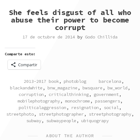
She feels disgust of all who
abuse their power to become
corrupt
17 de octubre de 2014
by
Godo Chillida
Comparte esto:
Compartir
POSTED
TAGGED
2013-2017 book
,
photoblog
barcelona
,
IN
blackandwhite
,
bnw_magazine
,
bwsquare
,
bw_world
,
corruption
,
criticalthinking
,
government
,
mobilephotography
,
monochrome
,
passengers
,
politicalaggression
,
resignation
,
social
,
streetphoto
,
streetphotographer
,
streetphotography
,
subway
,
subwaypeople
,
ubiquograpy
ABOUT THE AUTHOR