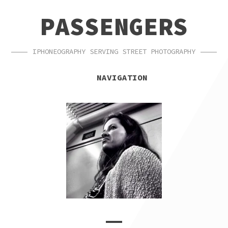
SKIP
SKIP
PASSENGERS
TO
TO
NAVIGATION
CONTENT
IPHONEOGRAPHY SERVING STREET PHOTOGRAPHY
NAVIGATION