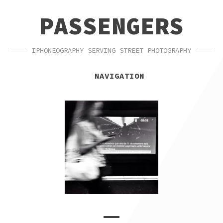
SKIP
SKIP
PASSENGERS
TO
TO
NAVIGATION
CONTENT
IPHONEOGRAPHY SERVING STREET PHOTOGRAPHY
NAVIGATION