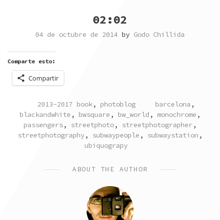
02:02
04 de octubre de 2014
by
Godo Chillida
Comparte esto:
Compartir
POSTED
TAGGED
2013-2017 book
,
photoblog
barcelona
,
IN
blackandwhite
,
bwsquare
,
bw_world
,
monochrome
,
passengers
,
streetphoto
,
streetphotographer
,
streetphotography
,
subwaypeople
,
subwaystation
,
ubiquograpy
ABOUT THE AUTHOR