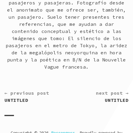
pasajeros y pasajeras. Fotografío desde
el anonimato que me ofrece ser, también,
un pasajero. Suelo tener presentes tres
referencias, que me ayudan a dar
contenido conceptual y estético a las
imágenes que tomo: El silencio de los
pasajeros en el metro de Tokyo, la aridez
de la megalópolis neoyorquina en hora
punta y la poética en B/N de la Nouvelle
Vague francesa.
CONTINUE
← previous post
next post →
READING
UNTITLED
UNTITLED
Copyright © 2026
Passengers
. Proudly powered by