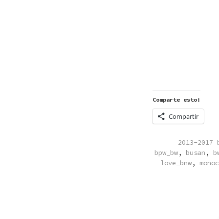
Comparte esto:
Compartir
POSTED
2013-2017 
IN
bpw_bw
,
busan
,
b
love_bnw
,
monoc