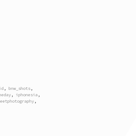
id
,
bnw_shots
,
heday
,
iphonesia
,
eetphotography
,