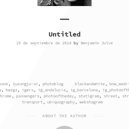
Untitled
10 de septiembre de 2014
by
Benjamín Julve
TAGGED
book
,
Gyeongju-si
,
photoblog
blackandwhite
,
bnw_madr
w
,
bwzgz
,
igers
,
ig_andalucia
,
ig_barcelona
,
ig_photooft
hrome
,
passengers
,
photooftheday
,
statigram
,
street
,
str
transport
,
ubiquography
,
webstagram
ABOUT THE AUTHOR