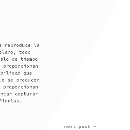
e reproduce la
plano, todo
valo de tiempo
e proporcionan
ibilidad que
ue se producen
e proporcionan
entar capturar
fiarlos.
next post →