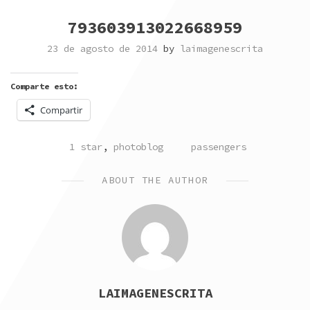
793603913022668959
23 de agosto de 2014
by
laimagenescrita
Comparte esto:
Compartir
POSTED
TAGGED
1 star
,
photoblog
passengers
IN
ABOUT THE AUTHOR
LAIMAGENESCRITA