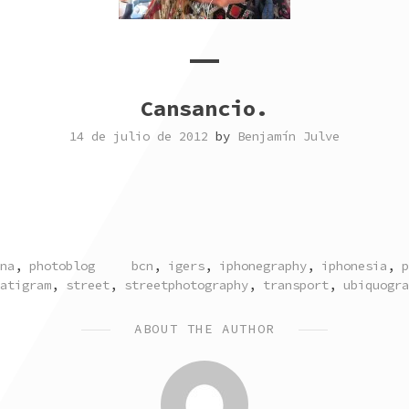
Cansancio.
14 de julio de 2012
by
Benjamín Julve
TAGGED
na
,
photoblog
bcn
,
igers
,
iphonegraphy
,
iphonesia
,
p
atigram
,
street
,
streetphotography
,
transport
,
ubiquogra
ABOUT THE AUTHOR