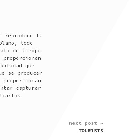
e reproduce la
plano, todo
valo de tiempo
e proporcionan
ibilidad que
ue se producen
e proporcionan
entar capturar
fiarlos.
next post →
TOURISTS