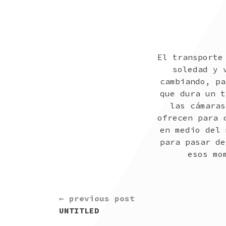
El transporte
soledad y 
cambiando, pa
que dura un t
las cámaras
ofrecen para 
en medio del 
para pasar de
esos mo
CONTINUE
← previous post
READING
UNTITLED