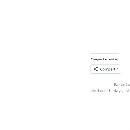
Comparte esto:
Compartir
POSTED
Barcelo
IN
photooftheday
,
st