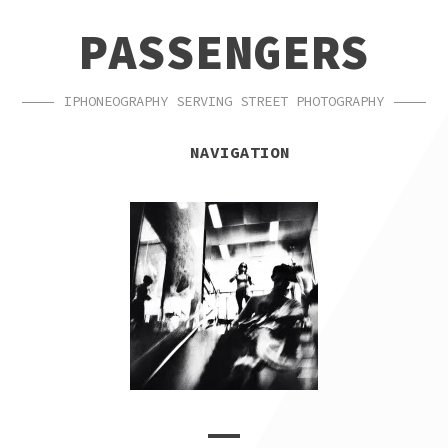
SKIP
SKIP
PASSENGERS
TO
TO
NAVIGATION
CONTENT
IPHONEOGRAPHY SERVING STREET PHOTOGRAPHY
NAVIGATION