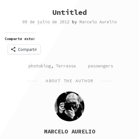
Untitled
09 de julio de 2012
by
Marcelo Aurelio
Comparte esto:
Compartir
POSTED
TAGGED
photoblog
,
Terrassa
passengers
IN
ABOUT THE AUTHOR
MARCELO AURELIO